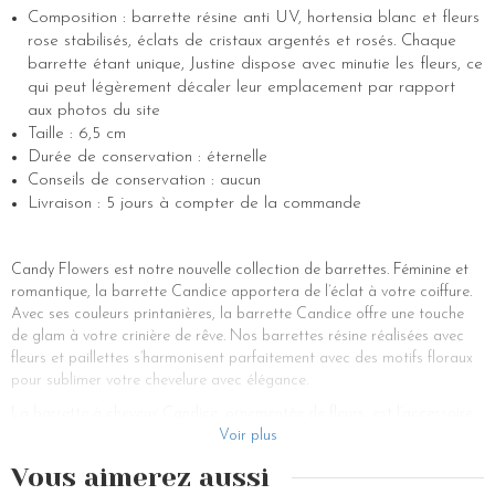
Composition : barrette résine anti UV, hortensia blanc et fleurs
rose stabilisés, éclats de cristaux argentés et rosés. Chaque
barrette étant unique, Justine dispose avec minutie les fleurs, ce
qui peut légèrement décaler leur emplacement par rapport
aux photos du site
Taille : 6,5 cm
Durée de conservation : éternelle
Conseils de conservation : aucun
Livraison : 5 jours à compter de la commande
Candy Flowers est notre nouvelle collection de barrettes. Féminine et
romantique, la barrette Candice apportera de l’éclat à votre coiffure.
Avec ses couleurs printanières, la barrette Candice offre une touche
de glam à votre crinière de rêve. Nos barrettes résine réalisées avec
fleurs et paillettes s’harmonisent parfaitement avec des motifs floraux
pour sublimer votre chevelure avec élégance.
La barrette à cheveux Candice, ornementée de fleurs, est l’accessoire
de coiffure indispensable pour toutes les occasions. Les barrettes
Voir plus
fleurs sont des accessoires incontournables pour toutes les femmes qui
Vous aimerez aussi
souhaitent apporter une touche de féminité à leur coiffure. Véritables