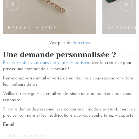
la couleur. Les fleurs en tons pastel comme le rose, le mauve ou le bleu
clair sont parfaites pour un look romantique et doux.
La maison LCV propose une large gamme d’accessoires. Tous nos
BARRETTE
accessoires sont fait-main. Bohème, champêtre, minimaliste,
ALTHÉA
BARRETTE JADA
BARRETTE
romantique ou glamour, nos accessoires de coiffure peuvent être
utilisés pour attacher, accessoiriser ou sublimer votre chevelure. Nous
Voir plus de
Barrettes
proposons des accessoires de coiffure pour votre coiffure de mariée
ou pour vos coiffures du quotidien. Pour sublimer vos cheveux, nous
Une demande personnalisée ?
vous proposons des couronnes de fleurs, des peignes, des pics à
Prenez rendez-vous dans notre atelier parisien
avec la créatrice pour
chignon, voilette, serre-tête mariage, des épingles à chignon pour que
passer une commande sur-mesure !
vous trouviez votre bijou de tête parfait.
Renseignez votre email et votre demande, nous vous répondrons dans
les meilleurs délais.
Veillez à renseigner un email valide, sinon nous ne pourrons pas vous
répondre.
Si votre demande personnalisée concerne un modèle existant, merci de
préciser son nom et les modifications que vous souhaiteriez y apporter.
Email