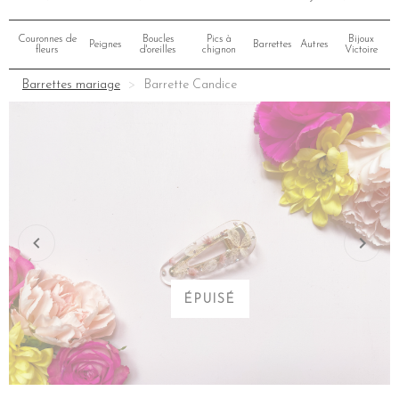
Couronnes de
Boucles
Pics à
Bijoux
Peignes
Barrettes
Autres
fleurs
d'oreilles
chignon
Victoire
Barrettes mariage
Barrette Candice
ÉPUISÉ