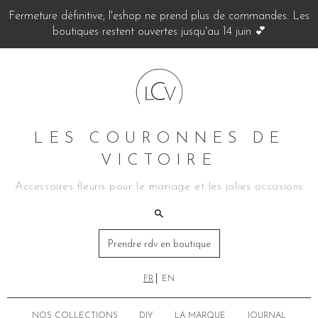
Fermeture définitive, l'eshop ne prend plus de commandes. Les
boutiques restent ouvertes jusqu'au 14 juin 💕
LES COURONNES DE
VICTOIRE
Accessoires fleuris pour le mariage et les jolies occasions
Prendre rdv en boutique
FR
EN
NOS COLLECTIONS
DIY
LA MARQUE
JOURNAL