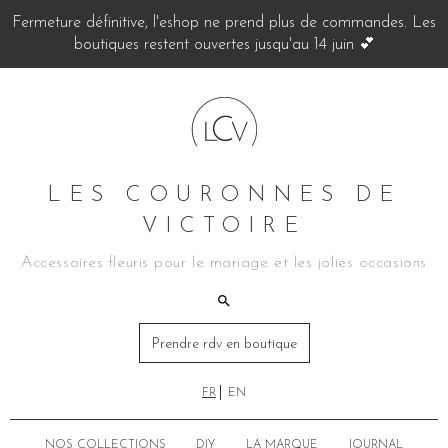
Fermeture définitive, l'eshop ne prend plus de commandes. Les
boutiques restent ouvertes jusqu'au 14 juin 💕
LES COURONNES DE
VICTOIRE
Accessoires fleuris pour le mariage et les jolies occasions
Prendre rdv en boutique
FR
EN
NOS COLLECTIONS
DIY
LA MARQUE
JOURNAL