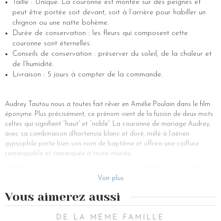
Taille : Unique. La couronne est montée sur des peignes et
peut être portée soit devant, soit à l’arrière pour habiller un
chignon ou une natte bohème.
Durée de conservation : les fleurs qui composent cette
couronne sont éternelles.
Conseils de conservation : préserver du soleil, de la chaleur et
de l’humidité.
Livraison : 5 jours à compter de la commande.
Audrey Tautou nous a toutes fait rêver en Amélie Poulain dans le film
éponyme. Plus précisément, ce prénom vient de la fusion de deux mots
celtes qui signifient “haut” et “noble”. La couronne de mariage Audrey,
avec sa combinaison d’hortensia blanc et doré, mêlé à l’aérien
gypsophile porte bien son nom de baptême et offrira une coiffure
remarquable et remarquée à toute mariée.
Montée sur une structure avec peignes et ainsi facilement ajustable, la
couronne de fleurs Audrey est un savant assemblage de fines fleurs
Voir plus
d’hortensia blanches et d’autres dorées à l’or fin auxquelles viennent
Vous aimerez aussi
s’associer quelques brins de gypsophile immaculés. La couronne de
fleurs Audrey a été imaginée par la créatrice puis réalisée et dorée à
la main par les petites fées de l’atelier Les Couronnes de Victoire,
DE LA MEME FAMILLE