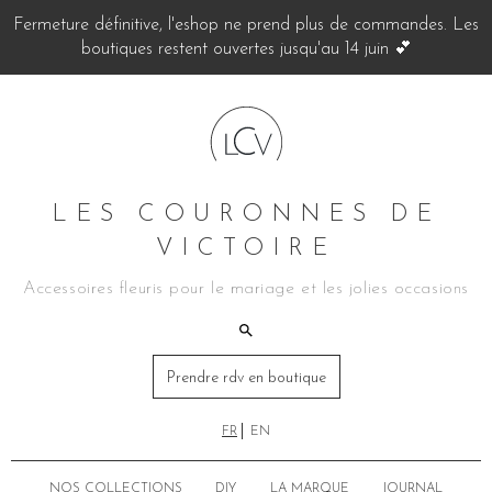
Fermeture définitive, l'eshop ne prend plus de commandes. Les
boutiques restent ouvertes jusqu'au 14 juin 💕
LES COURONNES DE
VICTOIRE
Accessoires fleuris pour le mariage et les jolies occasions
Prendre rdv en boutique
FR
EN
NOS COLLECTIONS
DIY
LA MARQUE
JOURNAL