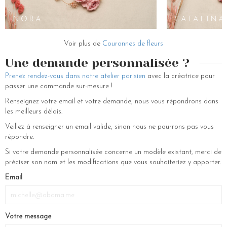
blanches, des pierres fines, des cristaux, des paillettes, des strass, du
nacre..
NORA
CATALINA
Nous confectionnons de nombreux accessoires de mariage et bijoux
de tête, tels que des diadèmes, des bracelets, une voilette, des serre-
Voir plus de
Couronnes de fleurs
têtes, des chapeaux, des pics à chignon, des peignes, des boucles
d’oreilles et bien sûr des couronnes. Si vous ne savez pas comment
Une demande personnalisée ?
porter nos bijoux pour cheveux, que vous n’avez pas d’ idées de
Prenez rendez-vous dans notre atelier parisien
avec la créatrice pour
coiffures vous pouvez regarder un tuto sur nos réseaux ou venir nous
passer une commande sur-mesure !
rencontrer en boutique au 230 rue Saint Martin, 75003.
Renseignez votre email et votre demande, nous vous répondrons dans
les meilleurs délais.
Veillez à renseigner un email valide, sinon nous ne pourrons pas vous
répondre.
Si votre demande personnalisée concerne un modèle existant, merci de
préciser son nom et les modifications que vous souhaiteriez y apporter.
If
Email
you
are
a
Votre message
human,