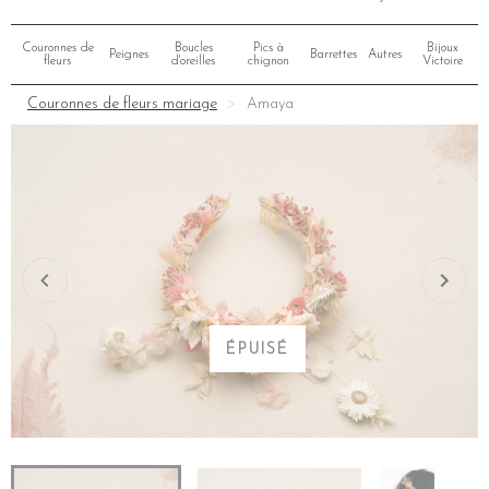
Couronnes de
Boucles
Pics à
Bijoux
Peignes
Barrettes
Autres
fleurs
d'oreilles
chignon
Victoire
Couronnes de fleurs mariage
Amaya
ÉPUISÉ